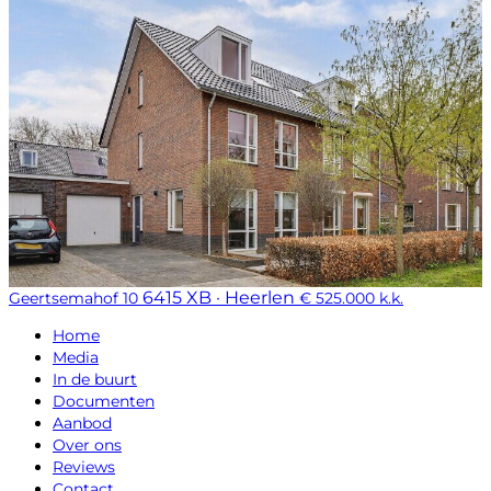
6415 XB · Heerlen
Geertsemahof 10
€ 525.000 k.k.
Home
Media
In de buurt
Documenten
Aanbod
Over ons
Reviews
Contact